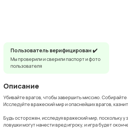
Пользователь верифицирован ✔️
Мы проверили и сверили паспорт и фото
пользователя
Описание
Убивайте врагов, чтобы завершить миссию. Собирайте 
Исследуйте вражеский мир и опаснейших врагов, казни
Будь осторожен, исследуя вражеский мир, поскольку у 
ловушки могут нанести вред игроку, и игра будет оконч