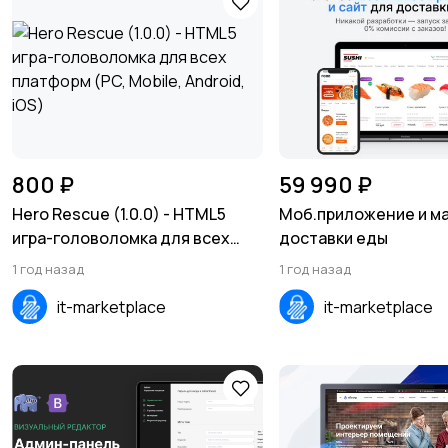
800 ₽
59 990 ₽
Hero Rescue (1.0.0) - HTML5
Моб.приложение и м
игра-головоломка для всех
доставки еды
платформ (PC, Mobile, Android,
1 год назад
1 год назад
iOS)
it-marketplace
it-marketplace