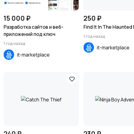
15 000 ₽
250 ₽
Разработка сайтов и веб-
Find It In The Haunted
приложений под ключ
1 год назад
1 год назад
it-marketplace
it-marketplace
240 ₽
230 ₽