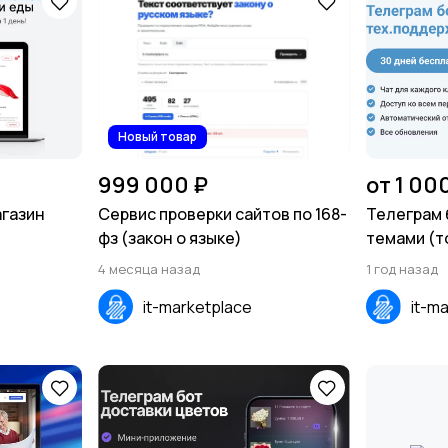
Новый товар
999 000 ₽
от 1 00
агазин
Сервис проверки сайтов по 168-
Телеграм 
фз (закон о языке)
темами (т
4 месяца назад
1 год назад
it-marketplace
it-m