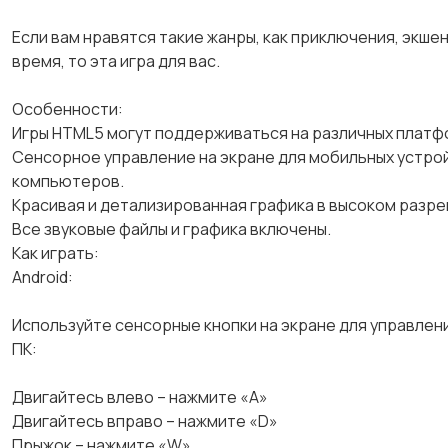
Если вам нравятся такие жанры, как приключения, экше
время, то эта игра для вас.
Особенности:
Игры HTML5 могут поддерживаться на различных платф
Сенсорное управление на экране для мобильных устрой
компьютеров.
Красивая и детализированная графика в ​​высоком разре
Все звуковые файлы и графика включены.
Как играть:
Android:
Используйте сенсорные кнопки на экране для управлен
ПК:
Двигайтесь влево – нажмите «А»
Двигайтесь вправо – нажмите «D»
Прыжок – нажмите «W»