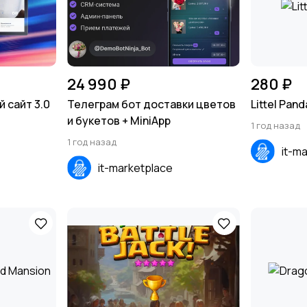
24 990 ₽
280 ₽
 сайт 3.0
Телеграм бот доставки цветов
Littel Pan
и букетов + MiniApp
1 год назад
1 год назад
it-m
it-marketplace