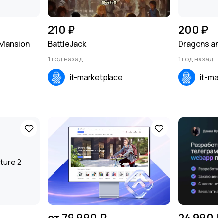
210 ₽
200 ₽
 Mansion
BattleJack
Dragons an
1 год назад
1 год назад
it-marketplace
it-m
от 79 990 ₽
24 990 