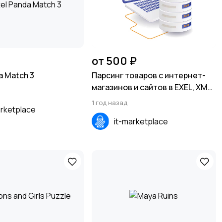
от 500 ₽
da Match 3
Парсинг товаров с интернет-
магазинов и сайтов в EXEL, XML,
CSV, SQL
1 год назад
arketplace
it-marketplace