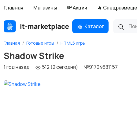
Главная
Магазины
💸 Акции
🔥 Спецразмещ
Каталог
Главная
Готовые игры
HTML5 игры
Shadow Strike
1 год назад
512 (2 сегодня)
№91704681157