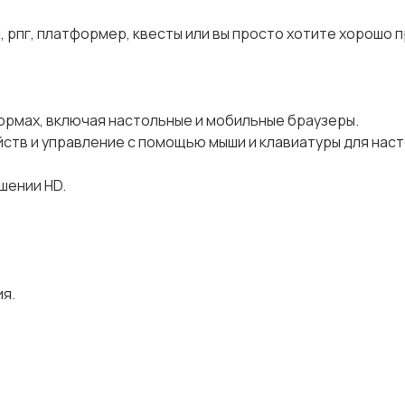
н, рпг, платформер, квесты или вы просто хотите хорошо 
ормах, включая настольные и мобильные браузеры.
ств и управление с помощью мыши и клавиатуры для нас
шении HD.
ия.