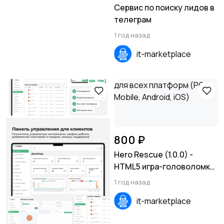
Сервис по поиску лидов в
телеграм
1 год назад
it-marketplace
800 ₽
Hero Rescue (1.0.0) -
HTML5 игра-головоломка
для всех платформ (PC,
1 год назад
Mobile, Android, iOS)
it-marketplace