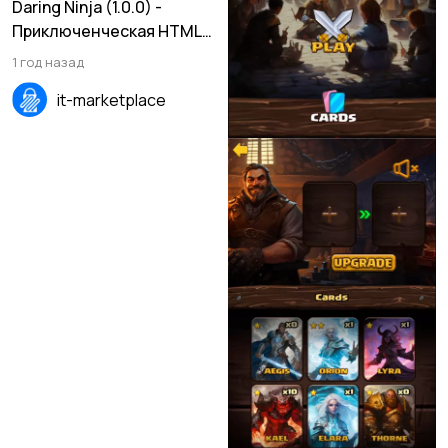
1 500 ₽
Daring Ninja (1.0.0) -
Приключенческая HTML5-
игра для всех платформ
1 год назад
(PC, Mobile, Android, iOS)
it-marketplace