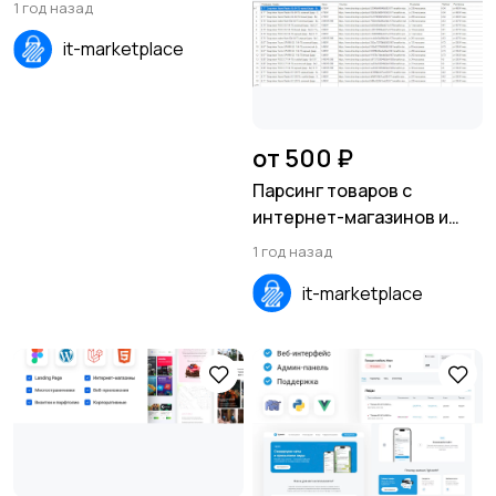
1 год назад
it-marketplace
от 500 ₽
Парсинг товаров с
интернет-магазинов и
сайтов в EXEL, XML, CSV,
1 год назад
SQL
it-marketplace