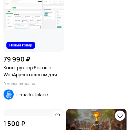
Новый товар
79 990 ₽
Конструктор ботов с
WebApp-каталогом для
Telegram и WhatsApp
9 месяцев назад
it-marketplace