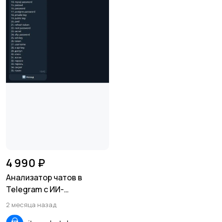
4 990 ₽
Анализатор чатов в
Telegram с ИИ-
ассистентом СhatGPT 5.5
2 месяца назад