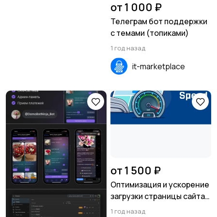
от 1 000 ₽
Телеграм бот поддержки
с темами (топиками)
1 год назад
it-marketplace
от 1 500 ₽
Оптимизация и ускорение
загрузки страницы сайта
на Tilda
1 год назад