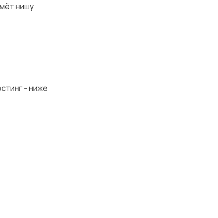
ймёт нишу
остинг - ниже