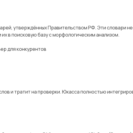
варей, утверждённых Правительством РФ. Эти словари н
и их в поисковую базу с морфологическим анализом.
ьер для конкурентов
слов и тратит на проверки. Юкасса полностью интегриро