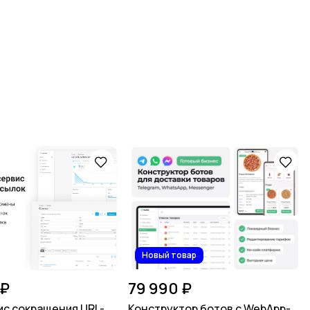
Новый товар
 ₽
79 990 ₽
ис сокращения URL-
Конструктор ботов с WebApp-