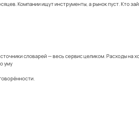
яцев. Компании ищут инструменты, а рынок пуст. Кто за
-источники словарей — весь сервис целиком. Расходы на х
о уму
оговорённости.