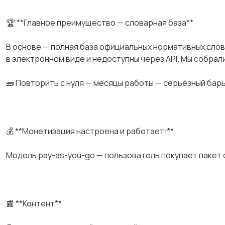
🏆 **Главное преимущество — словарная база**
В основе — полная база официальных нормативных сло
в электронном виде и недоступны через АРI. Мы собрал
🧱 Повторить с нуля — месяцы работы — серьёзный бар
💰 **Монетизация настроена и работает:**
Модель раy-аs-yоu-gо — пользователь покупает пакет 
📰 **Контент**