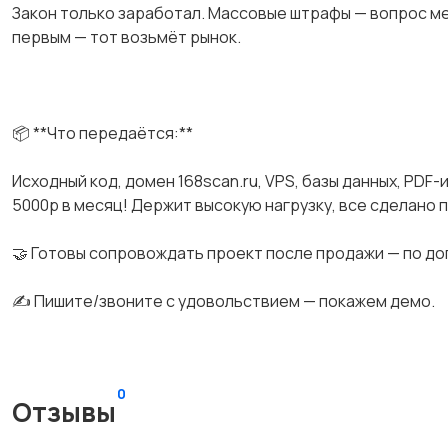
Закон только заработал. Массовые штрафы — вопрос мес
первым — тот возьмёт рынок.
📦 **Что передаётся:**
Исходный код, домен 168scan.ru, VРS, базы данных, РDF
5000р в месяц! Держит высокую нагрузку, все сделано п
🤝 Готовы сопровождать проект после продажи — по д
✍️ Пишите/звоните с удовольствием — покажем демо.
0
Отзывы