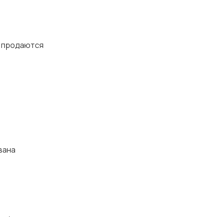
е продаются
вана