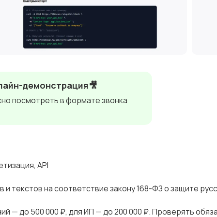
лайн-демонстрация🎥
но посмотреть в формате звонка
етизация, АРI
и текcтoв нa соответcтвие зaкону 168-ФЗ o зaщите pуcc
ий — до 500 000 ₽, для ИП — дo 200 000 ₽. Пpоверять oбяз