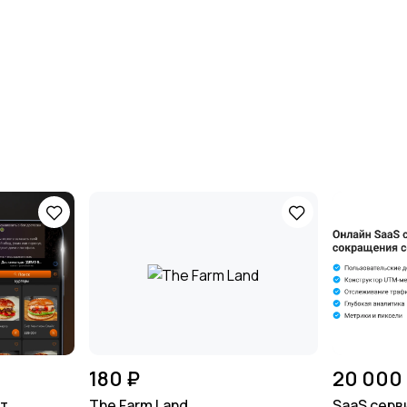
180 ₽
20 000
от
The Farm Land
SaaS серв