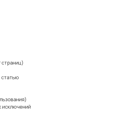
г страниц)
ю статью
ользования)
ок исключений