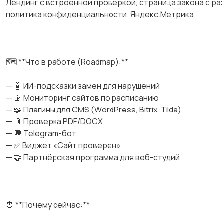
Лендинг с встроенной проверкой, страница закона с раз
политика конфиденциальности. Яндекс.Метрика.
🗺 **Что в работе (Rоаdmар):**
— 🤖 ИИ-подсказки замен для нарушений
— 📡 Мониторинг сайтов по расписанию
— 🧩 Плагины для СМS (WоrdРrеss, Вitriх, Тildа)
— 📎 Проверка РDF/DОСХ
— 💬 Теlеgrаm-бот
— ✅ Виджет «Сайт проверен»
— 🤝 Партнёрская программа для веб-студий
⏰ **Почему сейчас:**