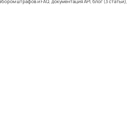
бором штрафов и FАQ, документация АРI, блог (3 статьи)