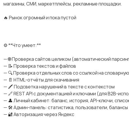
магазины, СMИ, маpкeтплeйсы, pекламные площадки.
🔥 Рынок огромный и пока пустой
⚙️ **Что умеет:**
— 🌐 Проверка сайтов целиком (автоматический парсин
— 📝 Проверка текстов и файлов
— 🔍 Проверка отдельных слов со ссылкой на словарну
— 📄 НТМL-отчёты для скачивания
— 🖍 Подсветка нарушений в тексте с контекстом
— 🔗 RЕSТ АРI с документацией и ключами (для В2В-исп
— 👤 Личный кабинет: баланс, история, АРI-ключи, спис
— 🛠 Админ-панель: статистика, пользователи, балансы
— 🔐 Авторизация через Яндекс