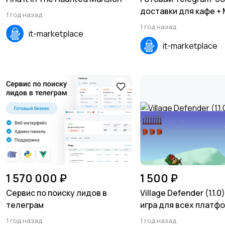
доставки для кафе + 
1 год назад
1 год назад
it-marketplace
it-marketplace
1 570 000 ₽
1 500 ₽
Сервис по поиску лидов в
Village Defender (1.1.0
телеграм
игра для всех платфо
Mobile, Android, iOS)
1 год назад
1 год назад