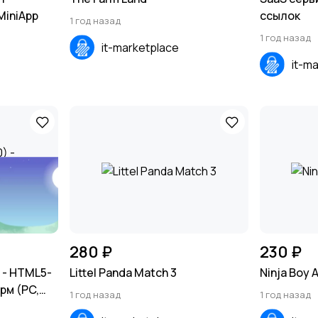
MiniApp
ссылок
1 год назад
1 год назад
it-marketplace
it-m
280 ₽
230 ₽
) - HTML5-
Littel Panda Match 3
Ninja Boy 
рм (PC,
1 год назад
1 год назад