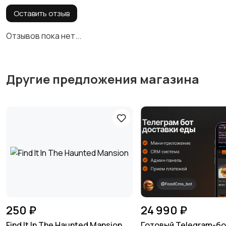
Оставить отзыв
Отзывов пока нет...
Другие предложения магазина
250 ₽
24 990 ₽
Find It In The Haunted Mansion
Готовый Telegram-б