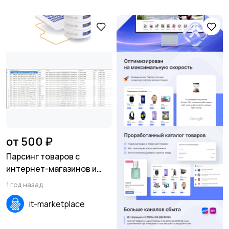
от 500 ₽
Парсинг товаров с
интернет-магазинов и
сайтов в EXEL, XML, CSV,
1 год назад
SQL
it-marketplace