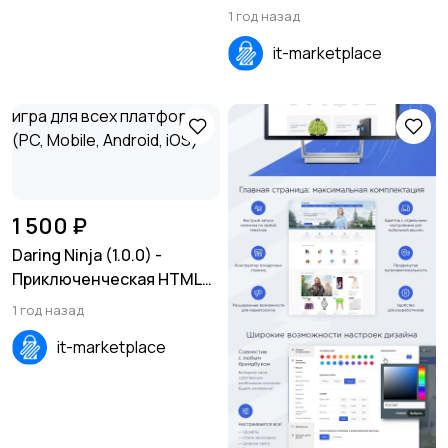
1 год назад
it-marketplace
1 500 ₽
Daring Ninja (1.0.0) -
Приключенческая HTML5-
игра для всех платформ
1 год назад
(PC, Mobile, Android, iOS)
it-marketplace