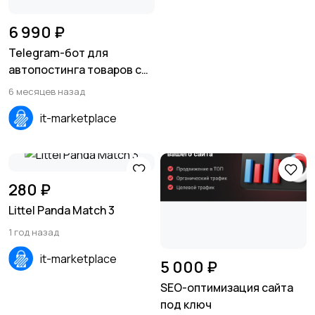
6 990 ₽
Telegram-бот для
автопостинга товаров с
сайтов в канал
6 месяцев назад
it-marketplace
280 ₽
Littel Panda Match 3
1 год назад
it-marketplace
5 000 ₽
SEO-оптимизация сайта
под ключ