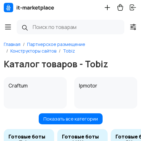
Главная
Партнерское размещение
Конструкторы сайтов
Tobiz
Каталог товаров - Tobiz
Craftum
lpmotor
Показать все категории
Tobiz
Готовые боты
Готовые боты
Готовые 