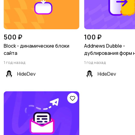
500 ₽
100 ₽
Block - динамические блоки
Addnews Dubble -
сайта
дублирования форм 
1 год назад
1 год назад
HideDev
HideDev