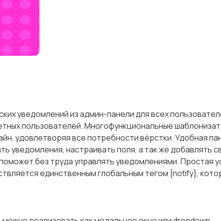
ских уведомлений из админ-панели для всех пользовател
кретных пользователей. Многофункциональные шаблониза
айн, удовлетворяя все потребности вёрстки. Удобная па
ь уведомления, настраивать поля, а так же добавлять св
поможет без труда управлять уведомлениями. Простая у
ствляется единственным глобальным тегом {notify}, кот
ина, можно реализовать как модальное окно или dropdown.