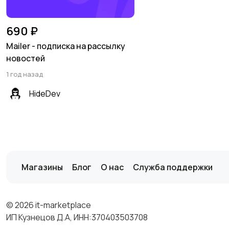
690 ₽
Mailer - подписка на рассылку
новостей
1 год назад
HideDev
Магазины
Блог
О нас
Служба поддержки
© 2026 it-marketplace
ИП Кузнецов Д.А, ИНН:370403503708