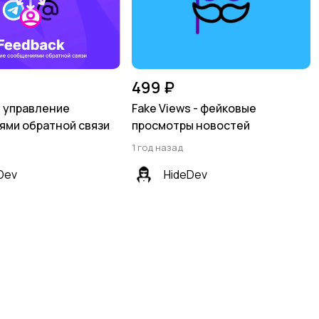
499 ₽
- управление
Fake Views - фейковые
ми обратной связи
просмотры новостей
1 год назад
Dev
HideDev