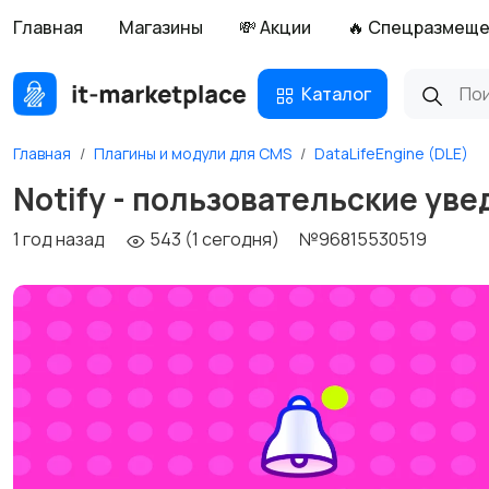
Главная
Магазины
💸 Акции
🔥 Спецразмещ
Каталог
Главная
Плагины и модули для CMS
DataLifeEngine (DLE)
Notify - пользовательские ув
1 год назад
543 (1 сегодня)
№96815530519