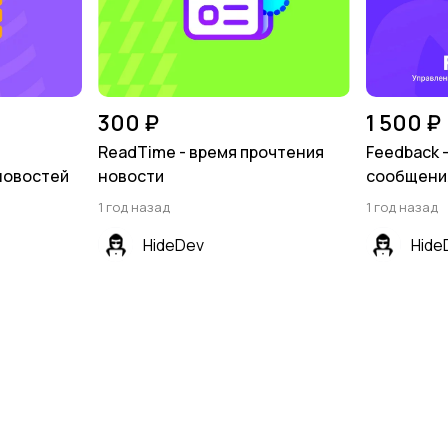
300 ₽
1 500 ₽
ReadTime - время прочтения
Feedback 
новостей
новости
сообщения
1 год назад
1 год назад
HideDev
Hide