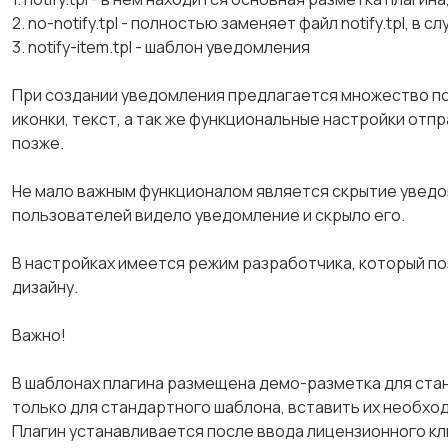
2. no-notify.tpl - полностью заменяет файл notify.tpl, в
3. notify-item.tpl - шаблон уведомления
При создании уведомления предлагается множество поле
иконки, текст, а так же функциональные настройки отп
позже.
Не мало важным функционалом является скрытие уведом
пользователей видело уведомление и скрыло его.
В настройках имеется режим разработчика, который по
дизайну.
Важно!
В шаблонах плагина размещена демо-разметка для станд
только для стандартного шаблона, вставить их необхо
Плагин устанавливается после ввода лицензионного кл