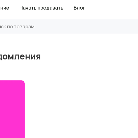
ение
Начать продавать
Блог
едомления