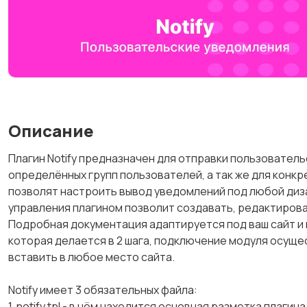
Описание
Плагин Notify предназначен для отправки пользователь
определённых групп пользователей, а так же для кон
позволят настроить вывод уведомлений под любой диз
управления плагином позволит создавать, редактироват
Подробная документация адаптируется под ваш сайт и 
которая делается в 2 шага, подключение модуля осуще
вставить в любое место сайта.
Notify имеет 3 обязательных файла:
1. notify.tpl - в нём находится основная разметка плаг