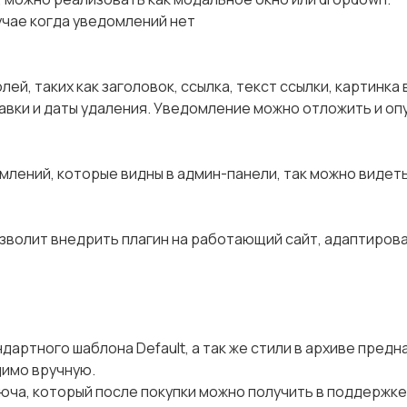
 случае когда уведомлений нет
й, таких как заголовок, ссылка, текст ссылки, картинка 
равки и даты удаления. Уведомление можно отложить и о
лений, которые видны в админ-панели, так можно видет
зволит внедрить плагин на работающий сайт, адаптирова
артного шаблона Default, а так же стили в архиве пред
димо вручную.
юча, который после покупки можно получить в поддержке