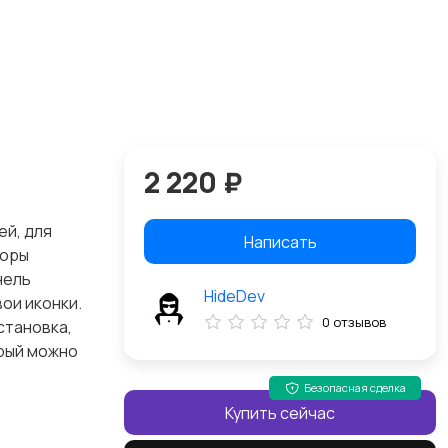
2 220 ₽
ей, для
Написать
торы
нель
HideDev
ои иконки.
0 отзывов
становка,
орый можно
Безопасная сделка
Купить сейчас