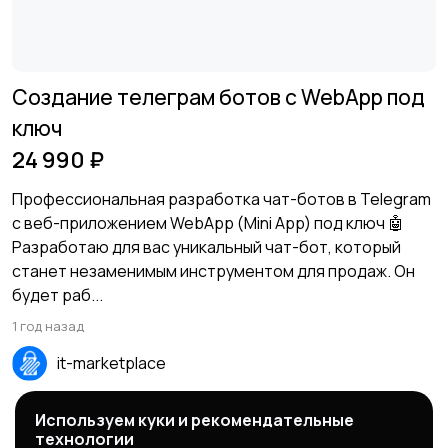
Создание телеграм ботов с WebApp под
ключ
24 990 ₽
Профессиональная разработка чат-ботов в Telegram
с веб-приложением WebApp (Mini App) под ключ 🤖
Разработаю для вас уникальный чат-бот, который
станет незаменимым инструментом для продаж. Он
будет раб...
1 год назад
it-marketplace
Используем куки и рекомендательные
Измените условия поиска, чтобы увидеть больше
технологии