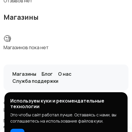
Отзывов нет
Магазины
🧐
Магазинов пока нет
Магазины
Блог
О нас
Служба поддержки
Используем куки и рекомендательные
© 2026 it-marketplace
технологии
ИП Кузнецов Д.А, ИНН:370403503708
Это чтобы сайт работал лучше. Оставаясь с нами, вы
правила
конфиденциальность
возврат
оферта
соглашаетесь на использование файлов куки.
продавцу
оферта покупателю
политика куки