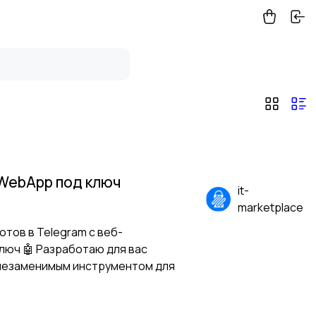
 WebApp под ключ
it-
marketplace
тов в Telegram с веб-
люч 🤖 Разработаю для вас
 незаменимым инструментом для