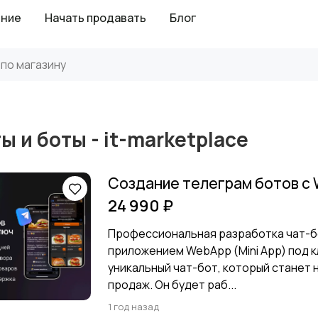
ение
Начать продавать
Блог
ы и боты - it-marketplace
Создание телеграм ботов с
24 990 ₽
Профессиональная разработка чат-бо
приложением WebApp (Mini App) под к
уникальный чат-бот, который станет
продаж. Он будет раб...
1 год назад