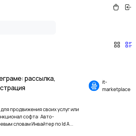
еграме: рассылка,
it-
истрация
marketplace
ля продвижения своих услуг или
нкционал софта: Авто-
вым словам Инвайтер по Id А...