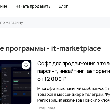
ение
Начать продавать
Блог
е программы - it-marketplace
Софт для продвижения в тел
парсинг, инвайтинг, авторег
от 12 000 ₽
Многофункциональный комбайн-софт д
товаров в мессенджере телеграм. Фу
Регистрация аккаунтов Поиск по ключе
1 год назад