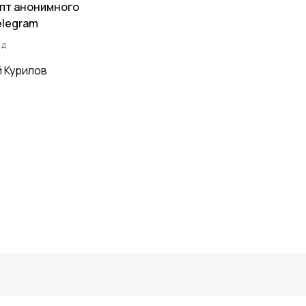
пт анонимного
elegram
ад
 Курилов