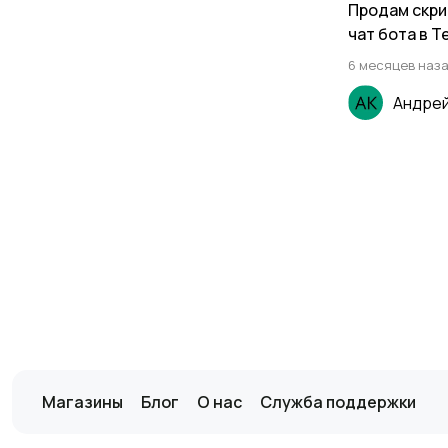
Продам скри
чат бота в T
6 месяцев наз
Андрей
Магазины
Блог
О нас
Служба поддержки