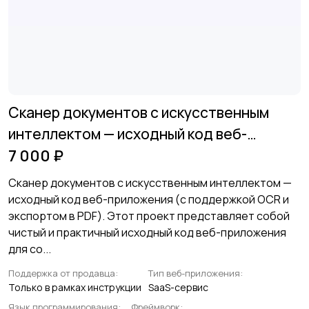
Сканер документов с искусственным
интеллектом — исходный код веб-
приложения
7 000 ₽
Сканер документов с искусственным интеллектом —
исходный код веб-приложения (с поддержкой OCR и
экспортом в PDF). Этот проект представляет собой
чистый и практичный исходный код веб-приложения
для со...
Поддержка от продавца:
Тип веб-приложения:
Только в рамках инструкции
SaaS-сервис
Язык программирования:
Фреймворк: