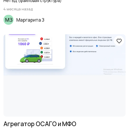
Нет БД (файловая структура)
4 месяца назад
Маргарита З
Агрегатор ОСАГО и МФО