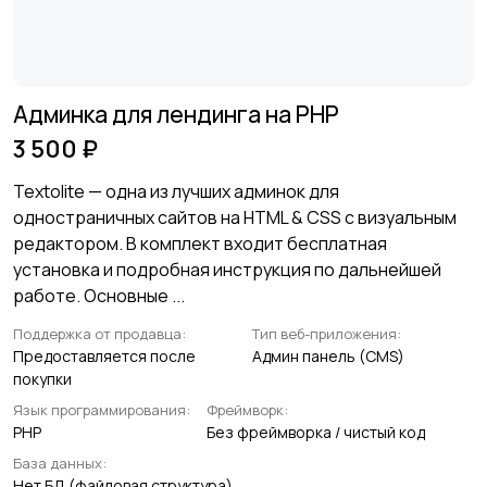
Админка для лендинга на PHP
3 500 ₽
Textolite — одна из лучших админок для
одностраничных сайтов на HTML & CSS с визуальным
редактором. В комплект входит бесплатная
установка и подробная инструкция по дальнейшей
работе. Основные ...
Поддержка от продавца:
Тип веб-приложения:
Предоставляется после
Админ панель (CMS)
покупки
Язык программирования:
Фреймворк:
PHP
Без фреймворка / чистый код
База данных:
Нет БД (файловая структура)