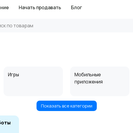
ение
Начать продавать
Блог
Игры
Мобильные
приложения
Показать все категории
Доработка и
настройка сайта
1
боты