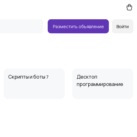
Разместить объявление
Войти
Скрипты и боты
Десктоп
7
программирование