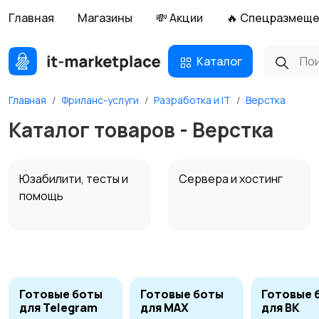
Главная
Магазины
💸 Акции
🔥 Спецразмещ
Каталог
Главная
Фриланс-услуги
Разработка и IT
Верстка
Каталог товаров - Верстка
Юзабилити, тесты и
Сервера и хостинг
помощь
Верстка
Создание сайтов
6
Готовые боты
Готовые боты
Готовые 
для Telegram
для MAX
для ВК