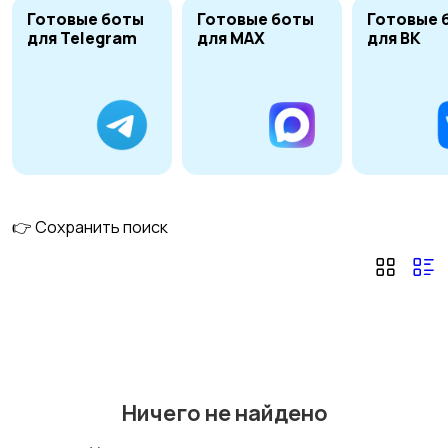
Готовые боты
Готовые боты
Готовые 
для Telegram
для MAX
для ВК
Скрипты и боты
Десктоп
7
программирование
Верстка
Создание сайтов
6
👉 Сохранить поиск
Доработка и
настройка сайта
1
Ничего не найдено