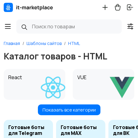
Главная
Шаблоны сайтов
HTML
Каталог товаров - HTML
React
VUE
Показать все категории
Tilda
1С Битрикс
6
4
Готовые боты
Готовые боты
Готовые 
для Telegram
для MAX
для ВК