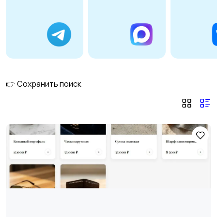
WordPress
UMI.CMS
11
HTML
MODX
6
👉 Сохранить поиск
DataLifeEngine (DLE)
Joomla
6
NetCat
CS-Cart