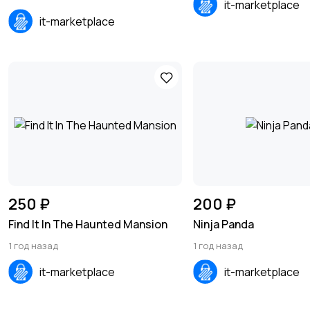
it-marketplace
it-marketplace
250 ₽
200 ₽
Find It In The Haunted Mansion
Ninja Panda
1 год назад
1 год назад
it-marketplace
it-marketplace