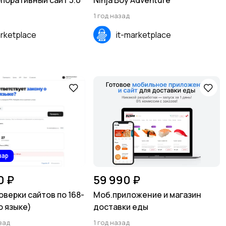
рпоративный сайт 3.0
Ninja Boy Adventure
1 год назад
arketplace
it-marketplace
вар
0 ₽
59 990 ₽
оверки сайтов по 168-
Моб.приложение и магазин
о языке)
доставки еды
зад
1 год назад