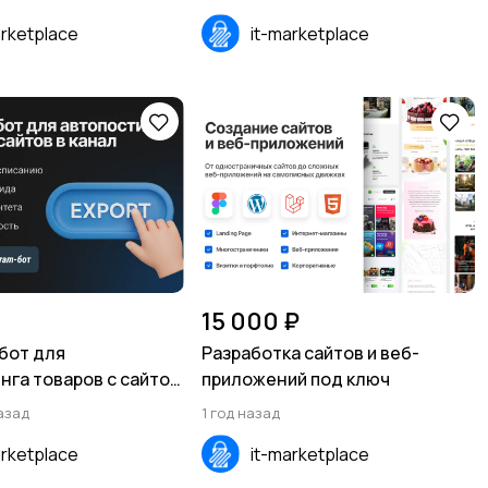
arketplace
it-marketplace
15 000 ₽
бот для
Разработка сайтов и веб-
нга товаров с сайтов
приложений под ключ
азад
1 год назад
arketplace
it-marketplace