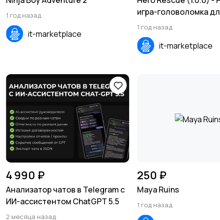
Ninja Boy Adventure 2
Hero Rescue (1.0.0) -
игра-головоломка дл
1 год назад
платформ (PC, Mobile,
1 год назад
it-marketplace
iOS)
it-marketplace
4 990 ₽
250 ₽
Анализатор чатов в Telegram с
Maya Ruins
ИИ-ассистентом СhatGPT 5.5
1 год назад
2 месяца назад