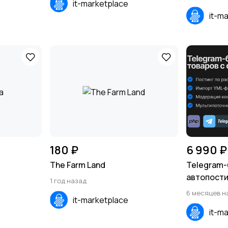
it-marketplace
it-m
180 ₽
6 990 ₽
The Farm Land
Telegram-
автопости
1 год назад
в канал
6 месяцев н
it-marketplace
it-m