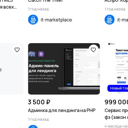
 HTML5
Catch The Thief
Аспро: Ко
я всех
1 год назад
1 год назад
 Android,
it-marketplace
it-m
Новый то
3 500 ₽
999 00
Админка для лендинга на PHP
Сервис пр
фз (закон 
1 год назад
4 месяца на