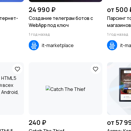
24 990 ₽
от 500 
нтернет-
Создание телеграм ботов с
Парсинг т
WebApp под ключ
магазинов 
CSV, SQL
1 год назад
1 год назад
it-marketplace
it-m
240 ₽
от 57 9