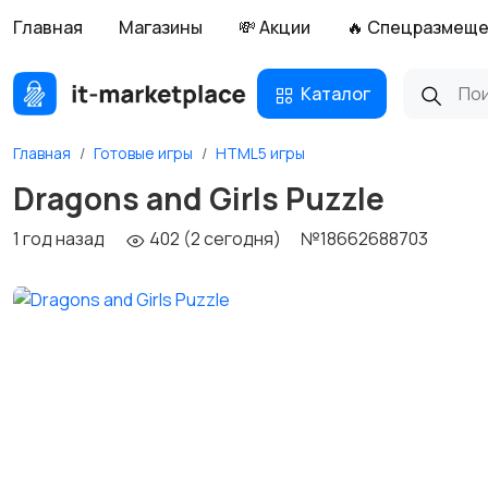
Главная
Магазины
💸 Акции
🔥 Спецразмещ
Каталог
Главная
Готовые игры
HTML5 игры
Dragons and Girls Puzzle
1 год назад
402 (2 сегодня)
№18662688703