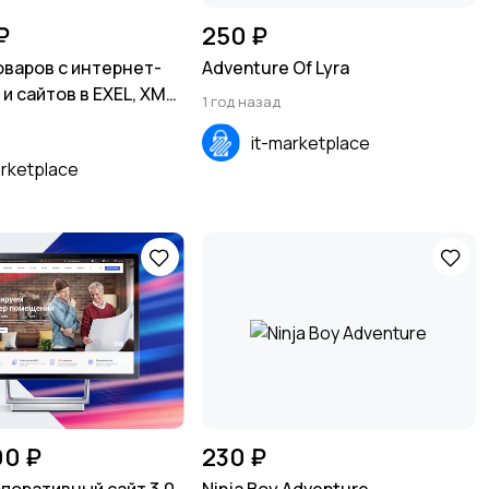
₽
250 ₽
оваров с интернет-
Adventure Of Lyra
и сайтов в EXEL, XML,
1 год назад
it-marketplace
arketplace
90 ₽
230 ₽