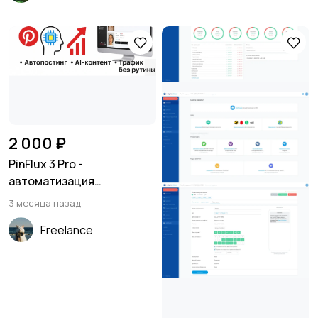
2 000 ₽
PinFlux 3 Pro -
автоматизация
продвижения в Pinterest
3 месяца назад
Freelance