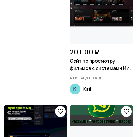
20 000 ₽
Сайт по просмотру
фильмов с системами ИИ
рекоммендаций и
4 месяца назад
персональной волной
Kirill