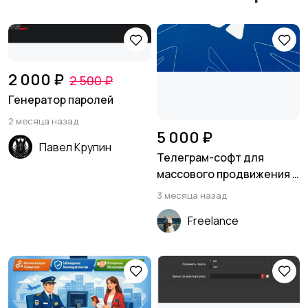
2 000 ₽
2 500 ₽
Генератор паролей
2 месяца назад
5 000 ₽
Павел Крупин
Телеграм-софт для
массового продвижения с
16 функциями
3 месяца назад
Freelance