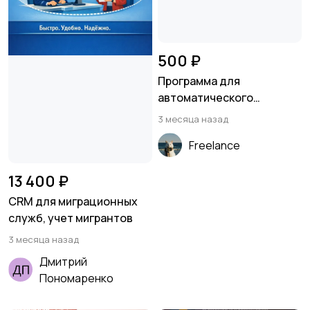
500 ₽
Программа для
автоматического
серфинга socpublic.com
3 месяца назад
Freelance
13 400 ₽
CRM для миграционных
служб, учет мигрантов
3 месяца назад
Дмитрий
Пономаренко