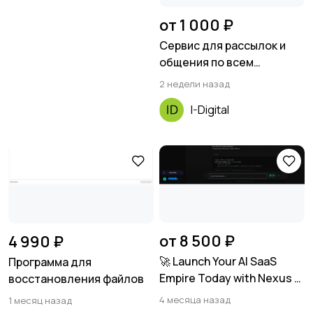
от 1 000 ₽
Сервис для рассылок и
общения по всем
мобильным каналам для
2 недели назад
бизнеса
I-Digital
от 8 500 ₽
4 990 ₽
🚀 Launch Your AI SaaS
Программа для
Empire Today with Nexus AI
восстановления файлов
v5.0!
4 месяца назад
1 месяц назад