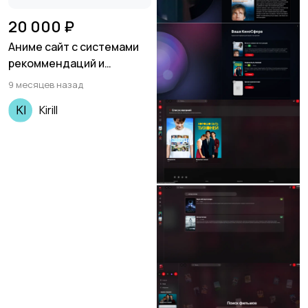
20 000 ₽
Аниме сайт с системами
рекоммендаций и
дизайном современного
9 месяцев назад
онлайн кинотеатра
Kirill