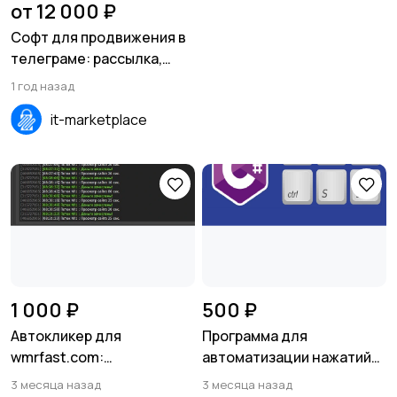
от 12 000 ₽
Софт для продвижения в
телеграме: рассылка,
парсинг, инвайтинг,
1 год назад
авторегистрация
it-marketplace
1 000 ₽
500 ₽
Автокликер для
Программа для
wmrfast.com:
автоматизации нажатий
автоматический серфинг
клавиш
3 месяца назад
3 месяца назад