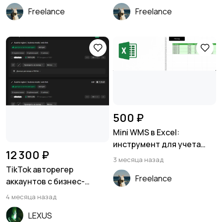
и заработок
Freelance
Freelance
500 ₽
Mini WMS в Excel:
инструмент для учета
12 300 ₽
склада
3 месяца назад
TikTok авторегер
Freelance
аккаунтов с бизнес-
режимом
4 месяца назад
LEXUS