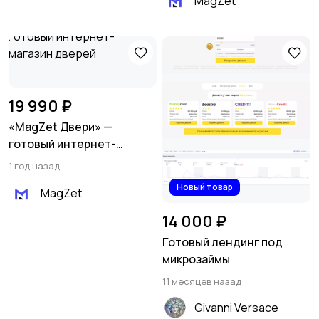
MagZet
материалов
19 990 ₽
«MagZet Двери» —
готовый интернет-
магазин дверей
1 год назад
Новый товар
MagZet
14 000 ₽
Готовый лендинг под
микрозаймы
11 месяцев назад
Givanni Versace