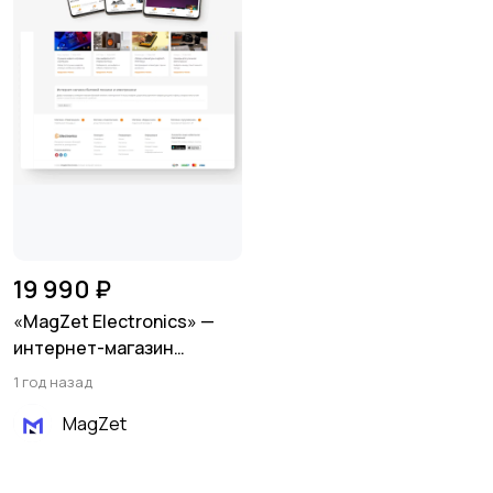
19 990 ₽
«MagZet Electronics» —
интернет-магазин
бытовой техники и
1 год назад
электроники
MagZet