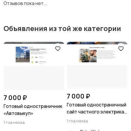
Отзывов пока нет...
Объявления из той же категории
7 000 ₽
7 000 ₽
Готовый одностраничный
Готовый одностраничник
сайт частного электрика
«Автовыкуп»
или организации
1 год назад
1 год назад