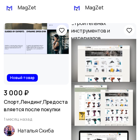
дома
MagZet
MagZet
Новый товар
3 000 ₽
Спорт,Лендинг,Предоста
вляется после покупки
1 месяц назад
Наталья Скиба