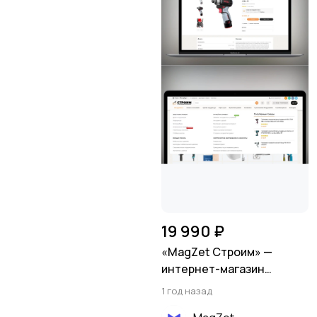
19 990 ₽
«MagZet Строим» —
интернет-магазин
строительных
1 год назад
инструментов и