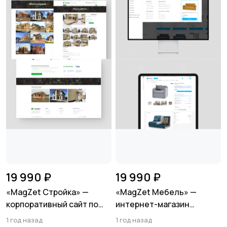
19 990 ₽
19 990 ₽
«MagZet Стройка» —
«MagZet Мебель» —
корпоративный сайт по
интернет-магазин
строительству домов
мебели и товаров для
1 год назад
1 год назад