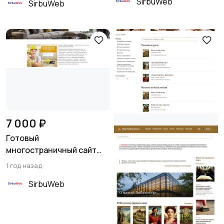
SirbuWeb
SirbuWeb
7 000 ₽
Готовый
многостраничный сайт
ремонт квартир
1 год назад
SirbuWeb