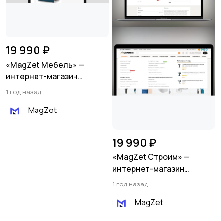
19 990 ₽
«MagZet Мебель» —
интернет-магазин
мебели и товаров для
1 год назад
дома
MagZet
19 990 ₽
«MagZet Строим» —
интернет-магазин
строительных
1 год назад
инструментов и
MagZet
материалов