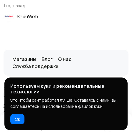
1 год назад
SirbuWeb
Магазины
Блог
О нас
Служба поддержки
Используем куки и рекомендательные
© 2026 it-marketplace
технологии
ИП Кузнецов Д.А, ИНН:370403503708
Это чтобы сайт работал лучше. Оставаясь с нами, вы
правила
конфиденциальность
возврат
оферта
соглашаетесь на использование файлов куки.
продавцу
оферта покупателю
политика куки
Ок
Домой
Избранное
Добавить
Чат
Профиль