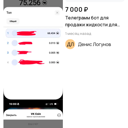
7 000 ₽
Телеграмм бот для
продажи жидкости для
вейпов (и не только)
1 месяц назад
Денис Логунов