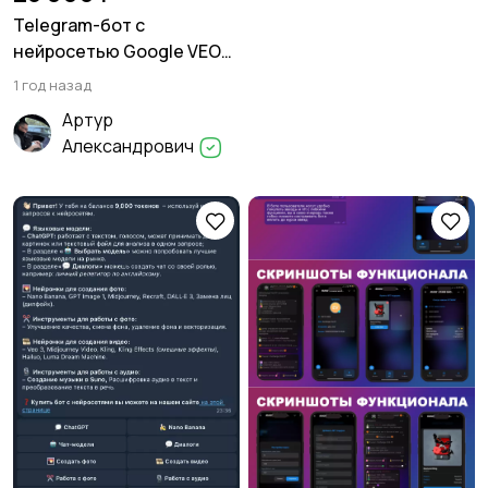
Telegram-бот с
нейросетью Google VEO3,
Мультисистема, SaaS
1 год назад
Артур
Александрович