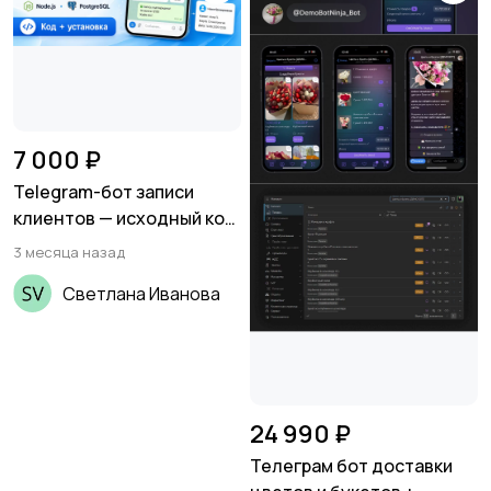
7 000 ₽
Telegram-бот записи
клиентов — исходный код
(Node.js, PostgreSQL)
3 месяца назад
Светлана Иванова
24 990 ₽
Телеграм бот доставки