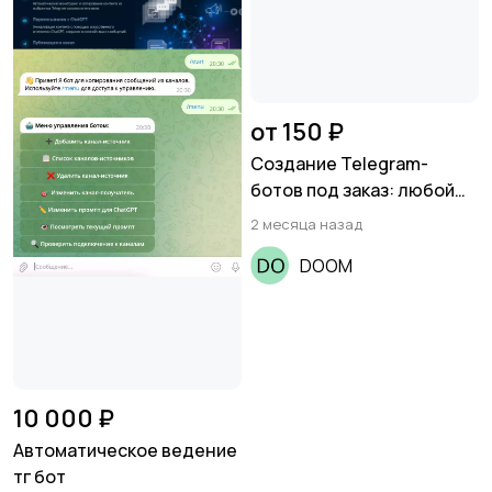
от 150 ₽
Создание Telegram-
ботов под заказ: любой
функционал, игры,
2 месяца назад
магазины, RPG
DOOM
10 000 ₽
Автоматическое ведение
тг бот