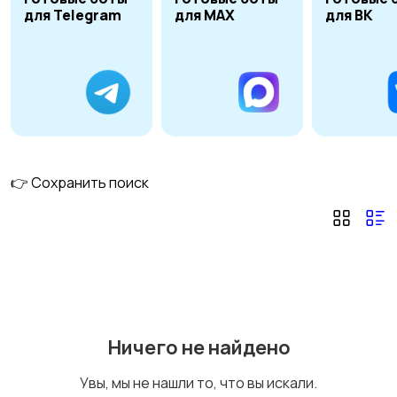
для Telegram
для MAX
для ВК
Обзвоны и продажи
Бухгалтерия и налоги
Персональный
помощник
👉 Сохранить поиск
Ничего не найдено
Увы, мы не нашли то, что вы искали.