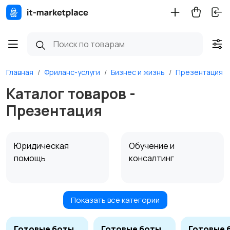
Главная
Фриланс-услуги
Бизнес и жизнь
Презентация
Каталог товаров -
Презентация
Юридическая
Обучение и
помощь
консалтинг
Показать все категории
Презентация
Подбор персонала
Готовые боты
Готовые боты
Готовые 