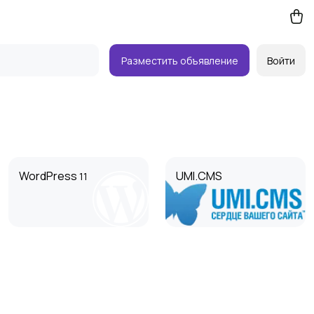
Разместить объявление
Войти
WordPress
UMI.CMS
11
NetCat
CS-Cart