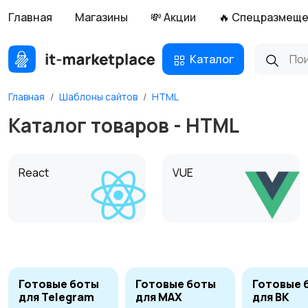
Главная
Магазины
💸 Акции
🔥 Спецразмещ
Каталог
Главная
Шаблоны сайтов
HTML
Каталог товаров - HTML
React
VUE
HTML
MODX
6
Готовые боты
Готовые боты
Готовые 
для Telegram
для MAX
для ВК