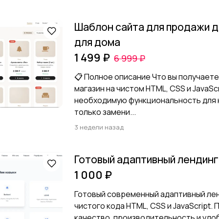
Шаблон сайта для продажи 
для дома
1 499 ₽
6 999 ₽
📋 Полное описание Что вы получаете:
магазин на чистом HTML, CSS и JavaSc
необходимую функциональность для 
только замени...
3 недели назад
Готовый адаптивный лендинг 
1 000 ₽
Готовый современный адаптивный лен
чистого кода HTML, CSS и JavaScript.
качество, производительность и удо