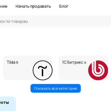
ение
Начать продавать
Блог
Tilda
1С Битрикс
6
4
Показать все категории
DataLifeEngine (DLE)
Joomla
6
боты