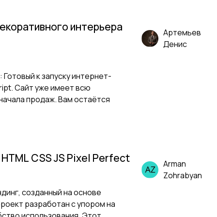
декоративного интерьера
Артемьев
Денис
 Готовый к запуску интернет-
ript. Сайт уже имеет всю
начала продаж. Вам остаётся
HTML CSS JS Pixel Perfect
Arman
Zohrabyan
динг, созданный на основе
 Проект разработан с упором на
бство использования. Этот