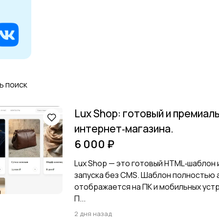
ь поиск
Lux Shop: готовый и премиа
интернет‑магазина.
6 000 ₽
Lux Shop — это готовый HTML‑шаблон
запуска без CMS. Шаблон полностью 
отображается на ПК и мобильных устро
П...
2 дня назад