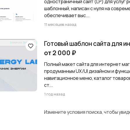
одностраничный сайт (LP) для услуг 
шаблонный, написан с нуля на соврем
обеспечивает выс...
11 месяцев назад
Готовый шаблон сайта для и
от 2 000 ₽
Полный макет сайта для интернет мага
продуманным UX/UI дизайном и функци
навигационное меню, каталог товаров
ст...
1 год назад
Измените условия поиска, чтобы уви