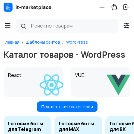
Главная
Шаблоны сайтов
WordPress
Каталог товаров - WordPress
React
VUE
Показать все категории
Tilda
1С Битрикс
6
4
Готовые боты
Готовые боты
Готовые 
для Telegram
для MAX
для ВК