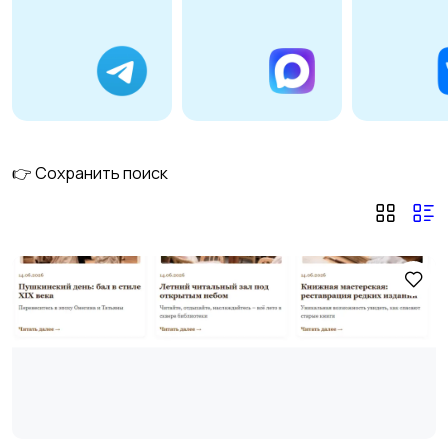
WordPress
UMI.CMS
11
HTML
MODX
6
👉 Сохранить поиск
DataLifeEngine (DLE)
Joomla
6
NetCat
CS-Cart