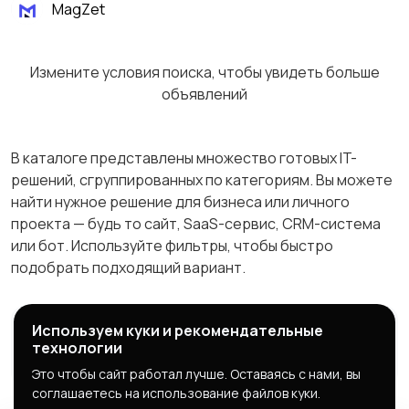
MagZet
Измените условия поиска, чтобы увидеть больше
объявлений
В каталоге представлены множество готовых IT-
решений, сгруппированных по категориям. Вы можете
найти нужное решение для бизнеса или личного
проекта — будь то сайт, SaaS-сервис, CRM-система
или бот. Используйте фильтры, чтобы быстро
подобрать подходящий вариант.
Используем куки и рекомендательные
Магазины
Блог
О нас
технологии
Служба поддержки
Это чтобы сайт работал лучше. Оставаясь с нами, вы
соглашаетесь на использование файлов куки.