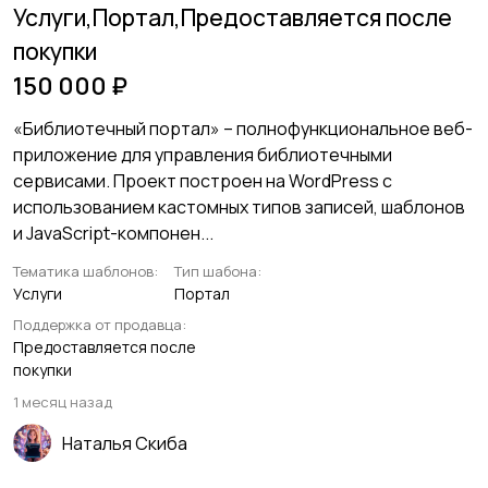
Услуги,Портал,Предоставляется после
покупки
OpenCart
150 000 ₽
«Библиотечный портал» – полнофункциональное веб-
приложение для управления библиотечными
сервисами. Проект построен на WordPress с
использованием кастомных типов записей, шаблонов
и JavaScript-компонен...
Тематика шаблонов:
Тип шабона:
Услуги
Портал
Поддержка от продавца:
Предоставляется после
покупки
1 месяц назад
Наталья Скиба