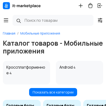
Главная
Мобильные приложения
Каталог товаров - Мобильные
приложения
Кроссплатформенно
Android
4
е
4
Показать все категории
IOS
Готовые боты
Готовые боты
Готовые 