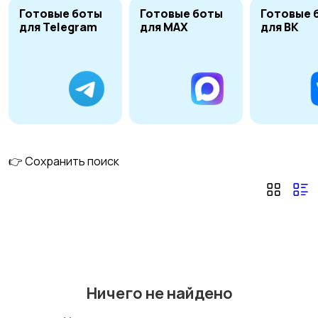
Готовые боты
Готовые боты
Готовые 
для Telegram
для MAX
для ВК
Скрипты и боты
Десктоп
7
программирование
Верстка
Создание сайтов
6
👉 Сохранить поиск
Доработка и
настройка сайта
1
Ничего не найдено