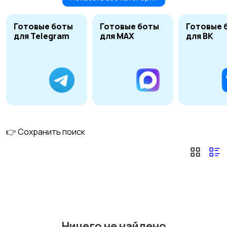
Готовые шаблоны и
NFT арт
рисунки
Готовые боты
Готовые боты
Готовые 
для Telegram
для MAX
для ВК
Стикеры для
Тату, принты
мессенджеров и
соцсетей
Дизайн игр
Иллюстрации и
рисунки
👉 Сохранить поиск
Инфографика
Брендирование и
сувениры
Ничего не найдено