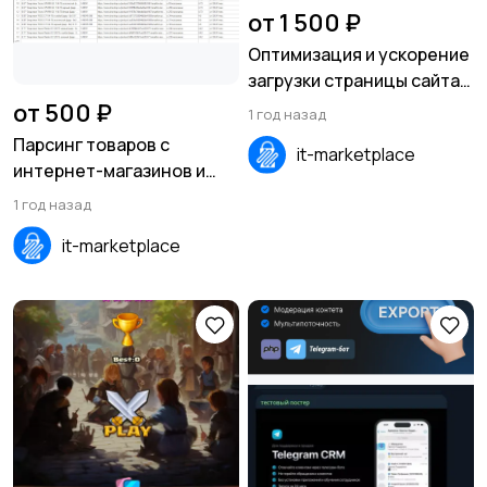
от 1 500 ₽
Оптимизация и ускорение
загрузки страницы сайта
на Tilda
от 500 ₽
1 год назад
Парсинг товаров с
it-marketplace
интернет-магазинов и
сайтов в EXEL, XML, CSV,
1 год назад
SQL
it-marketplace