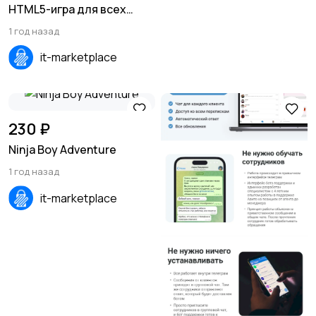
HTML5-игра для всех
платформ (PC, Mobile,
1 год назад
Android, iOS)
it-marketplace
230 ₽
Ninja Boy Adventure
1 год назад
it-marketplace