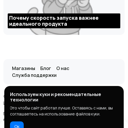
Почему скорость запуска важнее
идеального продукта
Магазины
Блог
О нас
Служба поддержки
Используем куки и рекомендательные
© 2026 it-marketplace
технологии
ИП Кузнецов Д.А, ИНН:370403503708
Это чтобы сайт работал лучше. Оставаясь с нами, вы
правила
конфиденциальность
возврат
оферта
соглашаетесь на использование файлов куки.
продавцу
оферта покупателю
политика куки
Ок