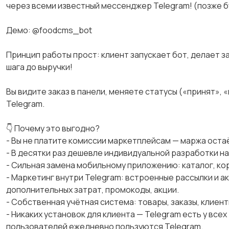
через всеми известный мессенджер Telegram! (позже б
Демо: @foodcms_bot
Принцип работы прост: клиент запускает бот, делает за
шага до выручки!
Вы видите заказ в панели, меняете статусы («принят», 
Telegram.
👇 Почему это выгодно?
- Вы не платите комиссии маркетплейсам — маржа остаё
- В десятки раз дешевле индивидуальной разработки на 
- Сильная замена мобильному приложению: каталог, кор
- Маркетинг внутри Telegram: встроенные рассылки и а
дополнительных затрат, промокоды, акции.
- Собственная учётная система: товары, заказы, клиент
- Никаких установок для клиента — Telegram есть у все
пользователей ежедневно пользуются Telegram.