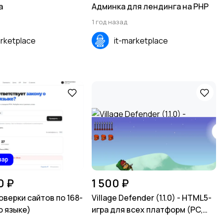
a
Админка для лендинга на PHP
1 год назад
arketplace
it-marketplace
вар
0 ₽
1 500 ₽
оверки сайтов по 168-
Village Defender (1.1.0) - HTML5-
о языке)
игра для всех платформ (PC,
Mobile, Android, iOS)