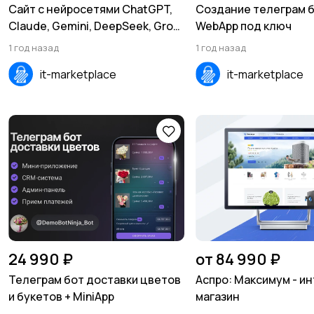
Сайт с нейросетями ChatGPT,
Создание телеграм б
Claude, Gemini, DeepSeek, Grok,
WebApp под ключ
Qwen (ОБНОВЛЕНО)
1 год назад
1 год назад
it-marketplace
it-marketplace
24 990 ₽
от 84 990 ₽
Телеграм бот доставки цветов
Аспро: Максимум - и
и букетов + MiniApp
магазин