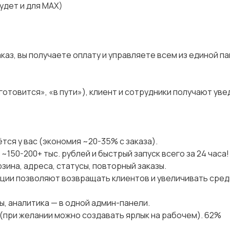
удет и для MAX)
каз, вы получаете оплату и управляете всем из единой па
«готовится», «в пути»), клиент и сотрудники получают ув
тся у вас (экономия ~20-35% с заказа).
~150-200+ тыс. рублей и быстрый запуск всего за 24 часа!
зина, адреса, статусы, повторный заказы.
кции позволяют возвращать клиентов и увеличивать сред
ы, аналитика — в одной админ-панели.
х (при желании можно создавать ярлык на рабочем). 62%