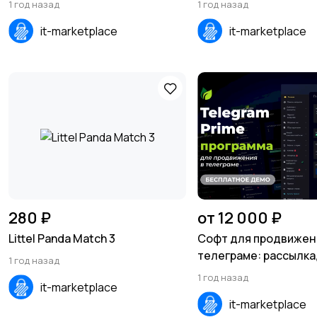
1 год назад
1 год назад
it-marketplace
it-marketplace
280 ₽
от 12 000 ₽
Littel Panda Match 3
Софт для продвижен
телеграме: рассылка,
1 год назад
инвайтинг, автореги
1 год назад
it-marketplace
it-marketplace