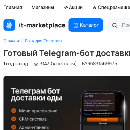
Главная
Магазины
💸 Акции
🔥 Спецразмещ
Каталог
Главная
Боты для Telegram
Готовый Telegram-бот доставк
1 год назад
3143 (4 сегодня)
№96831569975