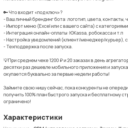
🔑 Что входит «под ключ»?
- Ваш личный брендинг бота: логотип, цвета, контакты,
- Импорт меню (Excel или с вашего сайта) с категориям
- Интеграция онлайн-оплаты: ЮKassa, робокасса и т.п
- Настройка уведомлений (клиент/менеджер/курьер), с
- Техподдержка после запуска.
💡При среднем чеке 1200 ₽ и 20 заказах в день агрегат
десятки раз дешевле мобильного приложения и запускае
окупается буквально за первые недели работы!
Займите свою нишу сейчас, пока конкуренты не опереди
получить 100% план быстрого запуска и бесплатному с
ограничено!
Характеристики