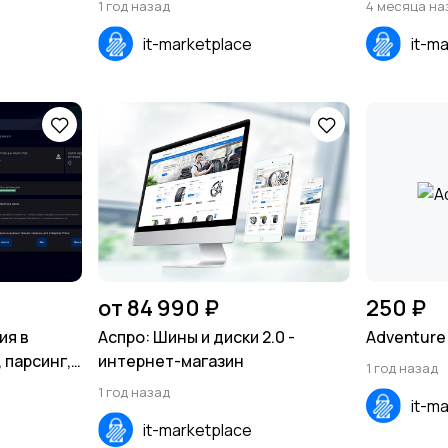
1 год назад
4 месяца на
Android, iOS)
it-marketplace
it-m
от 84 990 ₽
250 ₽
ия в
Аспро: Шины и диски 2.0 -
Adventure 
 парсинг,
интернет-магазин
1 год назад
страция
1 год назад
it-m
it-marketplace