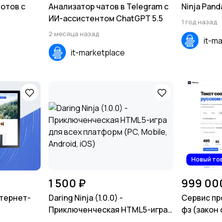
отов с
Анализатор чатов в Telegram с
Ninja Pand
ИИ-ассистентом СhatGPT 5.5
1 год назад
2 месяца назад
it-m
it-marketplace
Новый то
1 500 ₽
999 00
нтернет-
Daring Ninja (1.0.0) -
Сервис пр
Приключенческая HTML5-игра
фз (закон 
для всех платформ (PC, Mobile,