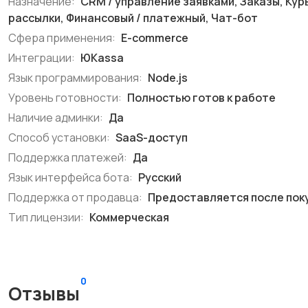
Назначение:
CRM / управление заявками, Заказы, Кур
рассылки, Финансовый / платежный, Чат-бот
Сфера применения:
E-commerce
Интеграции:
ЮKassa
Язык программирования:
Node.js
Уровень готовности:
Полностью готов к работе
Наличие админки:
Да
Способ установки:
SaaS-доступ
Поддержка платежей:
Да
Язык интерфейса бота:
Русский
Поддержка от продавца:
Предоставляется после пок
Тип лицензии:
Коммерческая
0
Отзывы