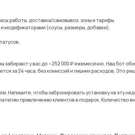
 часы работы, доставка/самовывоз, зоны и тарифы.
и и модификаторами (соусы, размеры, добавки).
татусов.
оры забирают у вас до ~252 000 ₽ ежемесячно. Наш бот об
тся за 24 часа, без комиссий и лишних расходов. Это ре
ли. Напишите, чтобы забронировать установку на эту не
тратегию привлечению клиентов в подарок. Количество в