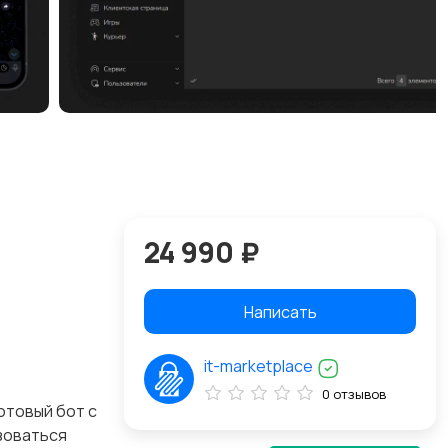
24 990 ₽
Написать
it-marketplace
0 отзывов
отовый бот с
ьзоваться