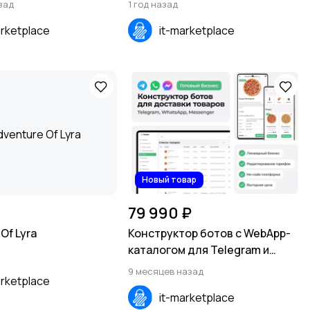
зад
1 год назад
arketplace
it-marketplace
Новый товар
79 990 ₽
Of Lyra
Конструктор ботов с WebApp-
каталогом для Telegram и
WhatsApp
9 месяцев назад
arketplace
it-marketplace